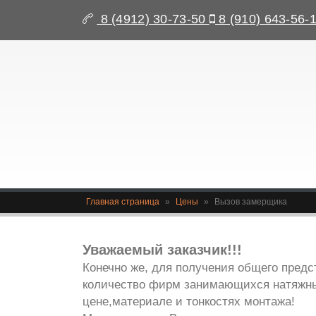
8 (4912) 30-73-50
8 (910) 643-56-
Главная страница
»
Цены
»
Вызов замерщика
Уважаемый заказчик!!!
Конечно же, для получения общего предс
количество фирм занимающихся натяжн
цене,материале и тонкостях монтажа!