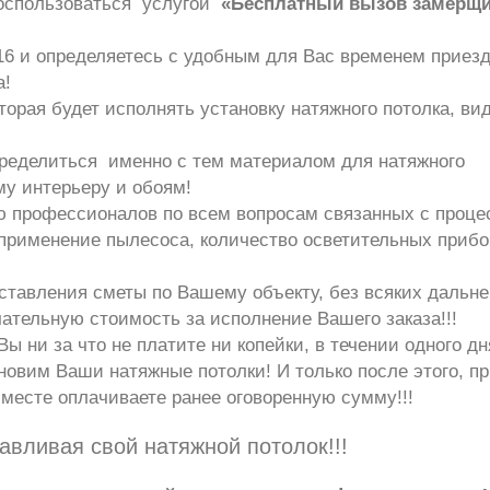
воспользоваться услугой
«Бесплатный вызов замерщи
16
и определяетесь с удобным для Вас временем приез
а!
орая будет исполнять установку натяжного потолка, ви
пределиться именно с тем материалом для натяжного
му интерьеру и обоям!
 профессионалов по всем вопросам связанных с проце
, применение пылесоса, количество осветительных прибо
оставления сметы по Вашему объекту, без всяких дальн
чательную стоимость за исполнение Вашего заказа!!!
Вы ни за что не платите ни копейки, в течении одного дн
новим Ваши натяжные потолки! И только после этого, п
 месте оплачиваете ранее оговоренную сумму!!!
авливая свой натяжной потолок!!!