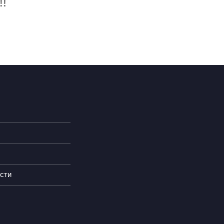
!!
сти