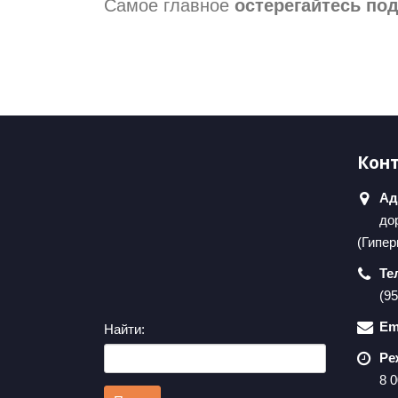
Самое главное
остерегайтесь по
Кон
Ад
дор
(Гипер
Те
(95
Em
Найти:
Ре
8 0