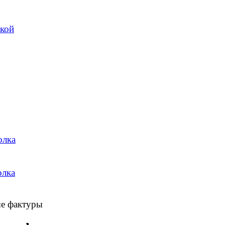
ткой
олка
олка
ые фактуры