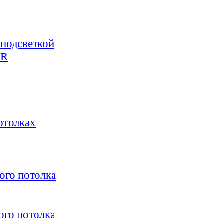
 подсветкой
OR
отолках
ого потолка
ого потолка